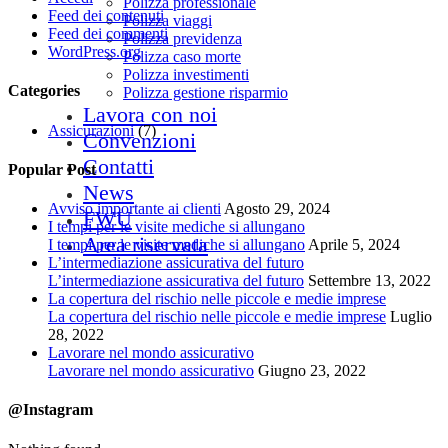
Polizza professionale
Feed dei contenuti
Polizza viaggi
Feed dei commenti
Polizza previdenza
WordPress.org
Polizza caso morte
Polizza investimenti
Categories
Polizza gestione risparmio
Lavora con noi
Assicurazioni
(7)
Convenzioni
Contatti
Popular Post
News
Avviso importante ai clienti
Agosto 29, 2024
FWU
I tempi per le visite mediche si allungano
Area riservata
I tempi per le visite mediche si allungano
Aprile 5, 2024
L’intermediazione assicurativa del futuro
L’intermediazione assicurativa del futuro
Settembre 13, 2022
La copertura del rischio nelle piccole e medie imprese
La copertura del rischio nelle piccole e medie imprese
Luglio
28, 2022
Lavorare nel mondo assicurativo
Lavorare nel mondo assicurativo
Giugno 23, 2022
@Instagram