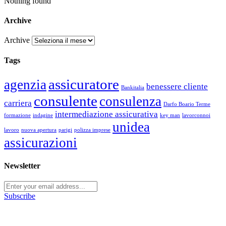
Nothing found
Archive
Archive
Tags
assicuratore
agenzia
benessere cliente
Bankitalia
consulente
consulenza
carriera
Darfo Boario Terme
intermediazione assicurativa
formazione
indagine
key man
lavorconnoi
unidea
lavoro
nuova apertura
parigi
polizza imprese
assicurazioni
Newsletter
Subscribe