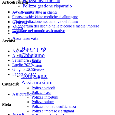
Polizza investimenti
Articoli recenti
Polizza gestione risparmio
Lavora con noi
Avviso importante ai clienti
Convenzioni
I tempi per le visite mediche si allungano
L’intermediazione assicurativa del futuro
Contatti
La copertura del rischio nelle piccole e medie imprese
News
Lavorare nel mondo assicurativo
FWU
Area riservata
Archivi
Home page
Agosto 2024
Chi siamo
Aprile 2024
Settembre 2022
Storia
Luglio 2022
Vision
Giugno 2022
Mission
Febbraio 2022
Compagnie
Assicurazioni
Categorie
Polizza veicoli
Polizza casa
Assicurazioni
Polizza infortuni
Polizza salute
Meta
Polizza non autosufficienza
Polizza imprese e artigiani
Accedi