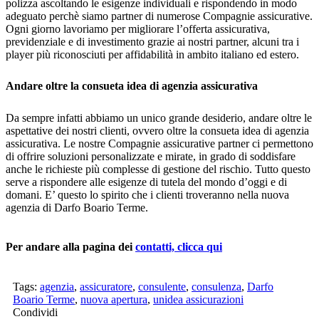
polizza ascoltando le esigenze individuali e rispondendo in modo
adeguato perchè siamo partner di numerose Compagnie assicurative.
Ogni giorno lavoriamo per migliorare l’offerta assicurativa,
previdenziale e di investimento grazie ai nostri partner, alcuni tra i
player più riconosciuti per affidabilità in ambito italiano ed estero.
Andare oltre la consueta idea di agenzia assicurativa
Da sempre infatti abbiamo un unico grande desiderio, andare oltre le
aspettative dei nostri clienti, ovvero oltre la consueta idea di agenzia
assicurativa. Le nostre Compagnie assicurative partner ci permettono
di offrire soluzioni personalizzate e mirate, in grado di soddisfare
anche le richieste più complesse di gestione del rischio. Tutto questo
serve a rispondere alle esigenze di tutela del mondo d’oggi e di
domani. E’ questo lo spirito che i clienti troveranno nella nuova
agenzia di Darfo Boario Terme.
Per andare alla pagina dei
contatti, clicca qui
Tags:
agenzia
,
assicuratore
,
consulente
,
consulenza
,
Darfo
Boario Terme
,
nuova apertura
,
unidea assicurazioni
Condividi