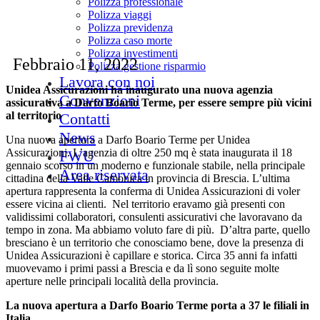
Polizza professionale
Polizza viaggi
Polizza previdenza
Polizza caso morte
Polizza investimenti
Febbraio 11, 2022
Polizza gestione risparmio
Lavora con noi
Unidea Assicurazioni ha inaugurato una nuova agenzia
Convenzioni
assicurativa a Darfo Boario Terme, per essere sempre più vicini
al territorio
Contatti
News
Una nuova apertura a Darfo Boario Terme per Unidea
Assicurazioni. L’agenzia di oltre 250 mq è stata inaugurata il 18
FWU
gennaio scorso in un moderno e funzionale stabile, nella principale
Area riservata
cittadina della Valle Camonica in provincia di Brescia. L’ultima
apertura rappresenta la conferma di Unidea Assicurazioni di voler
essere vicina ai clienti. Nel territorio eravamo già presenti con
validissimi collaboratori, consulenti assicurativi che lavoravano da
tempo in zona. Ma abbiamo voluto fare di più. D’altra parte, quello
bresciano è un territorio che conosciamo bene, dove la presenza di
Unidea Assicurazioni è capillare e storica. Circa 35 anni fa infatti
muovevamo i primi passi a Brescia e da lì sono seguite molte
aperture nelle principali località della provincia.
La nuova apertura a Darfo Boario Terme porta a 37 le filiali in
Italia