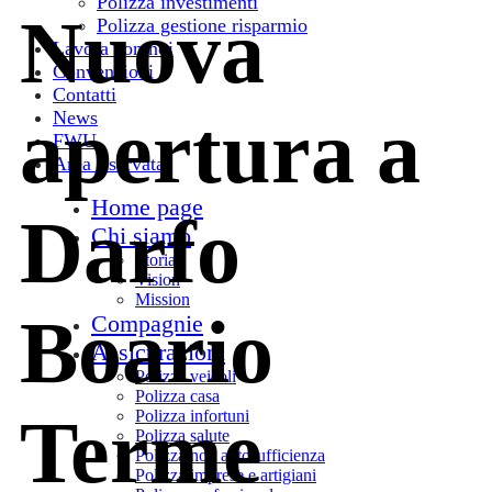
Polizza investimenti
Nuova
Polizza gestione risparmio
Lavora con noi
Convenzioni
Contatti
apertura a
News
FWU
Area riservata
Home page
Darfo
Chi siamo
Storia
Vision
Mission
Boario
Compagnie
Assicurazioni
Polizza veicoli
Polizza casa
Terme
Polizza infortuni
Polizza salute
Polizza non autosufficienza
Polizza imprese e artigiani