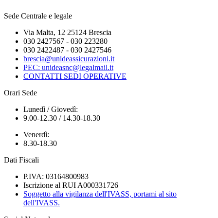
Sede Centrale e legale
Via Malta, 12 25124 Brescia
030 2427567 - 030 223280
030 2422487 - 030 2427546
brescia@unideassicurazioni.it
PEC: unideasnc@legalmail.it
CONTATTI SEDI OPERATIVE
Orari Sede
Lunedì / Giovedì:
9.00-12.30 / 14.30-18.30
Venerdì:
8.30-18.30
Dati Fiscali
P.IVA: 03164800983
Iscrizione al RUI A000331726
Soggetto alla vigilanza dell'IVASS, portami al sito
dell'IVASS.