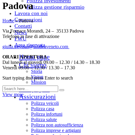
Polizza investimenti
Padova
Polizza gestione risparmio
Lavora con noi
Convenzioni
Home
»
Padova
Contatti
Via Fornace Morandi, 24 – 35133 Padova
News
Telefono in fase di attivazione
FWU
Area riservata
giulia.trevisan@unideaveneto.
com
Home page
ORARI APERTURA
Dal lunedì al giovedì 09.00 – 12.30 / 14.30 – 18.30
Chi siamo
Venerdì 09.00 – 12.30 / 13.30 – 17.30
Storia
Vision
Start typing and press Enter to search
Mission
Compagnie
View more
Assicurazioni
Polizza veicoli
Polizza casa
Polizza infortuni
Polizza salute
Polizza non autosufficienza
Polizza imprese e artigiani