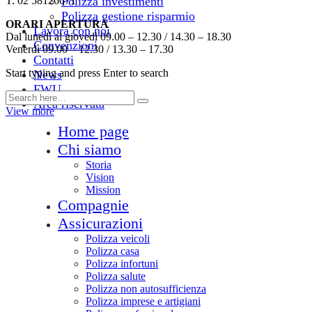
T. 02 58126671
Polizza investimenti
Polizza gestione risparmio
ORARI APERTURA
Lavora con noi
Dal lunedì al giovedì 09.00 – 12.30 / 14.30 – 18.30
Convenzioni
Venerdì 09.00 – 12.30 / 13.30 – 17.30
Contatti
Start typing and press Enter to search
News
FWU
Area riservata
View more
Home page
Chi siamo
Storia
Vision
Mission
Compagnie
Assicurazioni
Polizza veicoli
Polizza casa
Polizza infortuni
Polizza salute
Polizza non autosufficienza
Polizza imprese e artigiani