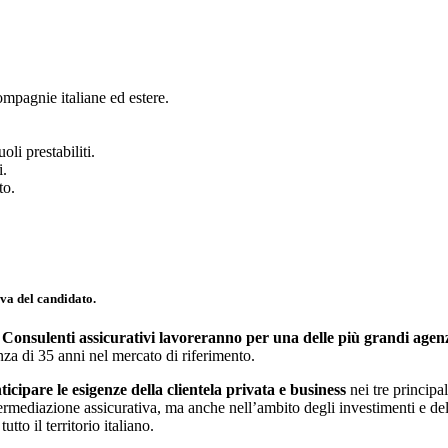
ompagnie italiane ed estere.
oli prestabiliti.
i.
to.
iva del candidato
.
onsulenti assicurativi lavoreranno per una delle più grandi agenzi
ienza di 35 anni nel mercato di riferimento.
ticipare le esigenze della clientela privata e business
nei tre principa
rmediazione assicurativa, ma anche nell’ambito degli investimenti e dell
tto il territorio italiano.