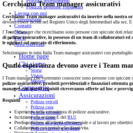
Polizza investimenti
Cerchiamo Team manager assicurativi
Polizza gestione risparmio
Lavora con noi
Cerchiamo Team manager assicurativi
da inserire nella nostra o
Convenzioni
devono essere iscritti nel Registro Unico degli Intermediari alla sez. 
Contatti
News
I Team Manager che ricerchiamo sono persone con spiccate doti relazio
di polizze assicurative, in possesso di un team di collaboratori ed 
FWU
le migliori sul mercato di riferimento.
Area riservata
Selezioniamo in tutta Italia Team manager assicurativi con portafoglio
Home page
Chi siamo
Quale esperienza devono avere i Team man
Storia
Vision
I Team manager che vorremmo conoscere sono persone con spiccate dot
Mission
polizze assicurative, prodotti previdenziali e finanziari ottenuta 
Compagnie
manager con questi requisiti riceveranno offerte ad hoc e provvigi
Assicurazioni
Requisiti
Polizza veicoli
Polizza casa
Esperienza nella consulenza di polizze assicurative.
Polizza infortuni
Iscrizione alla sezione E del
RUI
.
Polizza salute
Predisposizione all’attività commerciale e al lavoro per obiettivi
Polizza non autosufficienza
Collaboratori con portafoglio danni/vita.
Polizza imprese e artigiani