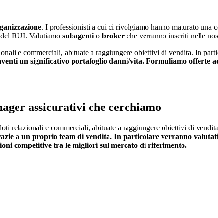
rganizzazione
.
I professionisti a cui ci rivolgiamo hanno maturato una c
E del RUI.
Valutiamo
subagenti
o
broker
che verranno inseriti nelle nostr
nali e commerciali, abituate a raggiungere obiettivi di vendita. In par
aventi un significativo portafoglio danni/vita. Formuliamo offerte ad 
ager assicurativi che cerchiamo
i relazionali e commerciali, abituate a raggiungere obiettivi di vendi
grazie a un proprio team di vendita. In particolare verranno valutat
oni competitive tra le migliori sul mercato di riferimento.
.