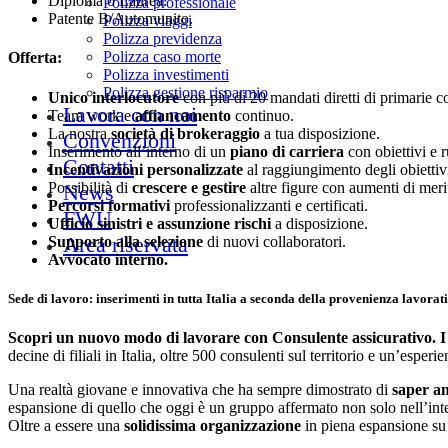
Diploma o Laurea.
Polizza professionale
Patente B/Automunito.
Polizza viaggi
Polizza previdenza
Polizza caso morte
Offerta:
Polizza investimenti
Polizza gestione risparmio
Unico interlocutore
con più di 20 mandati diretti di primarie c
Lavora con noi
Team work e
affiancamento
continuo.
La nostra
società di brokeraggio
a tua disposizione.
Convenzioni
Inserimento all’interno di un
piano di carriera
con obiettivi e ru
Contatti
Incentivazioni personalizzate
al raggiungimento degli obiettiv
Possibilità di
crescere e gestire
altre figure con aumenti di meri
News
Percorsi formativi
professionalizzanti e certificati.
FWU
Ufficio sinistri e assunzione rischi
a disposizione.
Area riservata
Supporto alla selezione
di nuovi collaboratori.
Avvocato interno.
Sede di lavoro: inserimenti in tutta Italia a seconda della provenienza lavorat
Scopri un nuovo modo di lavorare con Consulente assicurativo. I C
decine di filiali in Italia, oltre 500 consulenti sul territorio e un’esper
Una realtà giovane e innovativa che ha sempre dimostrato di
saper an
espansione di quello che oggi è un gruppo affermato non solo nell’inte
Oltre a essere una
solidissima organizzazione
in piena espansione su tu