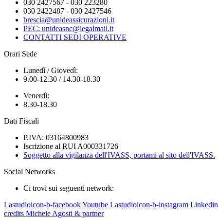
030 2427567 - 030 223280
030 2422487 - 030 2427546
brescia@unideassicurazioni.it
PEC: unideasnc@legalmail.it
CONTATTI SEDI OPERATIVE
Orari Sede
Lunedì / Giovedì:
9.00-12.30 / 14.30-18.30
Venerdì:
8.30-18.30
Dati Fiscali
P.IVA: 03164800983
Iscrizione al RUI A000331726
Soggetto alla vigilanza dell'IVASS, portami al sito dell'IVASS.
Social Networks
Ci trovi sui seguenti network:
Lastudioicon-b-facebook
Youtube
Lastudioicon-b-instagram
Linkedin
credits Michele Agosti & partner